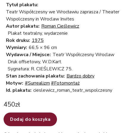
Tytuł plakatu:
Teatr Współczesny we Wrocławiu zaprasza / Theater
Wspolczesny in Wroclaw Invites
Autor plakatu:
Roman Cieślewicz
Plakat teatralny, wydarzenie
Rok druku:
1975
Wymiary:
66,5 × 96 cm
Wydawca / Miejsce:
Teatr Współczesny Wroclaw
Druk offsetowy, W.D.Kart.
Sygnatura: R. CIEŚLEWICZ 75.
Stan zachowania plakatu:
Bardzo dobry
Motyw:
#Surrealizm
#Fotomontaż
Id. plakatu:
cieslewicz_roman_teatr_wspolczesny
450
zł
Dodaj do koszyka