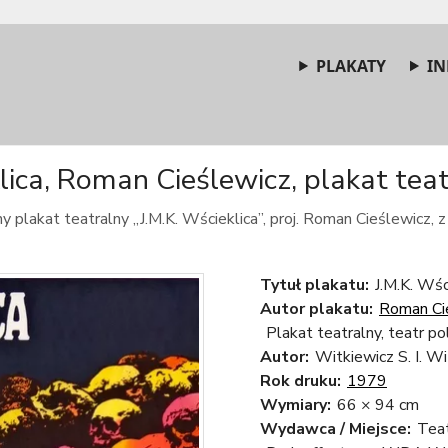
PLAKATY
IN
lica, Roman Cieślewicz, plakat teat
 plakat teatralny „J.M.K. Wścieklica”, proj. Roman Cieślewicz, 
Tytuł plakatu:
J.M.K. Wśc
Autor plakatu:
Roman Ci
Plakat teatralny, teatr po
Autor:
Witkiewicz S. I. W
Rok druku:
1979
Wymiary:
66 × 94 cm
Wydawca / Miejsce:
Tea