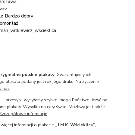
arszawa
icz.
u:
Bardzo dobry
omontaż
oman_witkiewicz_wscieklica
ryginalne polskie plakaty
. Gwarantujemy ich
o plakatu podany jest rok jego druku. Na życzenie
o nas
.
— przesyłki wysyłamy szybko, mogą Państwo liczyć na
ne plakaty. Wysyłka na cały świat. Możliwy jest także
Szczegółowe informacje
.
 więcej informacji o plakacie
„J.M.K. Wścieklica”
,