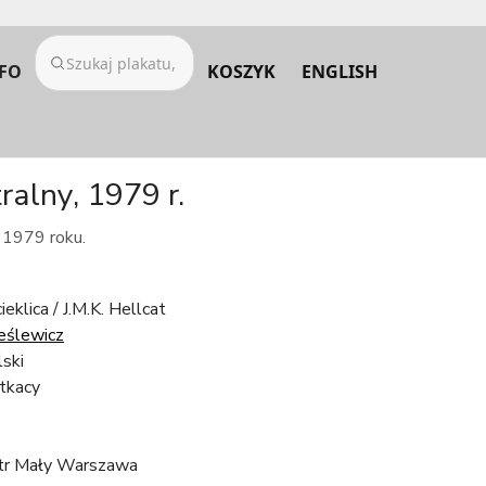
FO
KOSZYK
ENGLISH
ralny, 1979 r.
z 1979 roku.
ieklica / J.M.K. Hellcat
eślewicz
lski
itkacy
tr Mały Warszawa