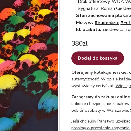
Druk offsetowy, WDA W
Sygnatura: Roman Cieślew
Stan zachowania plakat
Motyw:
#Surrealizm
#Fot
Id. plakatu:
cieslewicz_r
380
zł
Dodaj do koszyka
Oferujemy kolekcjonerskie, o
autentyczność. W opisie każdeg
wystawiamy certyfikat.
Więcej 
Zachęcamy do zakupu online
solidnie i bezpiecznie zapakowa
odbiór osobisty w Warszawie.
Jeśli chcieliby Państwo uzyskać
prosimy o przesłanie zapytania.