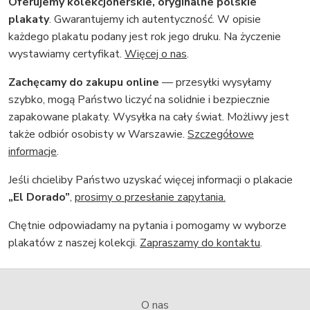
Oferujemy kolekcjonerskie, oryginalne polskie
plakaty
. Gwarantujemy ich autentyczność. W opisie
każdego plakatu podany jest rok jego druku. Na życzenie
wystawiamy certyfikat.
Więcej o nas
.
Zachęcamy do zakupu online
— przesyłki wysyłamy
szybko, mogą Państwo liczyć na solidnie i bezpiecznie
zapakowane plakaty. Wysyłka na cały świat. Możliwy jest
także odbiór osobisty w Warszawie.
Szczegółowe
informacje
.
Jeśli chcieliby Państwo uzyskać więcej informacji o plakacie
„El Dorado”
,
prosimy o przesłanie zapytania.
Chętnie odpowiadamy na pytania i pomogamy w wyborze
plakatów z naszej kolekcji.
Zapraszamy do kontaktu
.
O nas