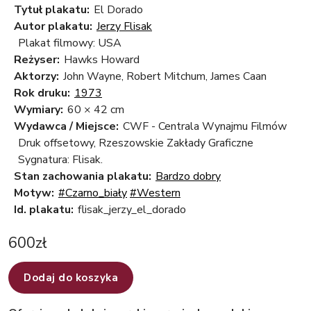
Tytuł plakatu:
El Dorado
Autor plakatu:
Jerzy Flisak
Plakat filmowy: USA
Reżyser:
Hawks Howard
Aktorzy:
John Wayne, Robert Mitchum, James Caan
Rok druku:
1973
Wymiary:
60 × 42 cm
Wydawca / Miejsce:
CWF - Centrala Wynajmu Filmów
Druk offsetowy, Rzeszowskie Zakłady Graficzne
Sygnatura: Flisak.
Stan zachowania plakatu:
Bardzo dobry
Motyw:
#Czarno_biały
#Western
Id. plakatu:
flisak_jerzy_el_dorado
600
zł
Dodaj do koszyka