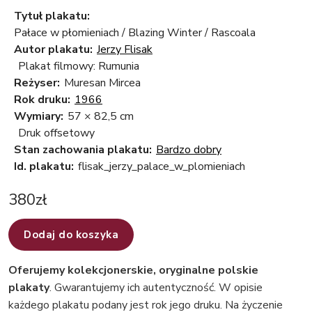
Tytuł plakatu:
Pałace w płomieniach / Blazing Winter / Rascoala
Autor plakatu:
Jerzy Flisak
Plakat filmowy: Rumunia
Reżyser:
Muresan Mircea
Rok druku:
1966
Wymiary:
57 × 82,5 cm
Druk offsetowy
Stan zachowania plakatu:
Bardzo dobry
Id. plakatu:
flisak_jerzy_palace_w_plomieniach
380
zł
Dodaj do koszyka
Oferujemy kolekcjonerskie, oryginalne polskie
plakaty
. Gwarantujemy ich autentyczność. W opisie
każdego plakatu podany jest rok jego druku. Na życzenie