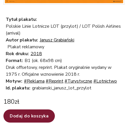
Tytuł plakatu:
Polskie Linie Lotnicze LOT (przylot) / LOT Polish Airlines
(arrival)
Autor plakatu:
Janusz Grabiański
Plakat reklamowy
Rok druku:
2018
Format:
B1 (ok. 68x98 cm)
Druk offsetowy, reprint. Plakat oryginalnie wydany w
1975 r. Oficjalne wznowienie 2018 r.
Motyw:
#Reklama
#Reprint
#Turystyczne
#Lotnictwo
Id. plakatu:
grabianski_janusz_lot_przylot
180
zł
Dodaj do koszyka