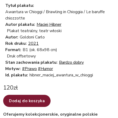
Tytuł plakatu:
Awantura w Chioggi / Brawling in Chioggia / Le baruffe
chiozzotte
Autor plakatu:
Maciej Hibner
Plakat teatralny, teatr włoski
Autor:
Goldoni Carlo
Rok druku:
2021
Format:
B1 (ok. 68x98 cm)
Druk offsetowy
Stan zachowania plakatu:
Bardzo dobry
Motyw:
#Prawo
#Humor
Id. plakatu:
hibner_maciej_awantura_w_chioggi
120
zł
Dodaj do koszyka
Oferujemy kolekcjonerskie, oryginalne polskie