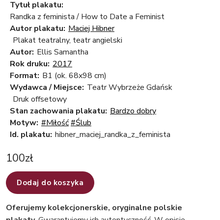
Tytuł plakatu:
Randka z feminista / How to Date a Feminist
Autor plakatu:
Maciej Hibner
Plakat teatralny, teatr angielski
Autor:
Ellis Samantha
Rok druku:
2017
Format:
B1 (ok. 68x98 cm)
Wydawca / Miejsce:
Teatr Wybrzeże Gdańsk
Druk offsetowy
Stan zachowania plakatu:
Bardzo dobry
Motyw:
#Miłość
#Ślub
Id. plakatu:
hibner_maciej_randka_z_feminista
100
zł
Dodaj do koszyka
Oferujemy kolekcjonerskie, oryginalne polskie