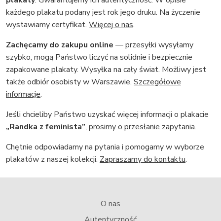
plakaty
. Gwarantujemy ich autentyczność. W opisie
każdego plakatu podany jest rok jego druku. Na życzenie
wystawiamy certyfikat.
Więcej o nas
.
Zachęcamy do zakupu online
— przesyłki wysyłamy
szybko, mogą Państwo liczyć na solidnie i bezpiecznie
zapakowane plakaty. Wysyłka na cały świat. Możliwy jest
także odbiór osobisty w Warszawie.
Szczegółowe
informacje
.
Jeśli chcieliby Państwo uzyskać więcej informacji o plakacie
„Randka z feminista”
,
prosimy o przesłanie zapytania.
Chętnie odpowiadamy na pytania i pomogamy w wyborze
plakatów z naszej kolekcji.
Zapraszamy do kontaktu
.
O nas
Autentyczność