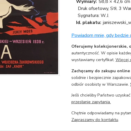
Wymiary:
58,8 × 42,6 cm
Druk ofsetowy, Stł. 3 W
Sygnatura: W.J.
Id. plakatu:
janiszewski_
Powiadom mnie, gdy będzie
Oferujemy kolekcjonerskie, o
autentyczność. W opisie każdeg
wystawiamy certyfikat.
Więcej 
Zachęcamy do zakupu online
solidnie i bezpiecznie zapakowa
odbiór osobisty w Warszawie.
Jeśli chcieliby Państwo uzyskać
przesłanie zapytania.
Chętnie odpowiadamy na pytani
Zapraszamy do kontaktu
.