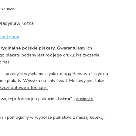
arszawa
wladyslaw_lotna
 dostępny
ryginalne polskie plakaty
. Gwarantujemy ich
o plakatu podany jest rok jego druku. Na życzenie
o nas
.
— przesyłki wysyłamy szybko, mogą Państwo liczyć na
ne plakaty. Wysyłka na cały świat. Możliwy jest także
Szczegółowe informacje
.
 więcej informacji o plakacie
„Lotna”
,
prosimy o
a i pomogamy w wyborze plakatów z naszej kolekcji.