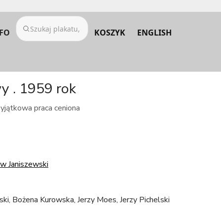
FO
KOSZYK
ENGLISH
y . 1959 rok
yjątkowa praca ceniona
w Janiszewski
i, Bożena Kurowska, Jerzy Moes, Jerzy Pichelski