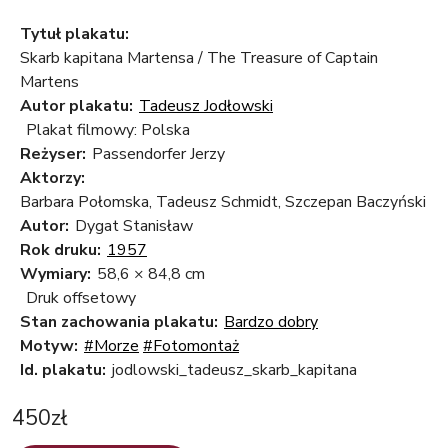
Tytuł plakatu:
Skarb kapitana Martensa / The Treasure of Captain
Martens
Autor plakatu:
Tadeusz Jodłowski
Plakat filmowy: Polska
Reżyser:
Passendorfer Jerzy
Aktorzy:
Barbara Połomska, Tadeusz Schmidt, Szczepan Baczyński
Autor:
Dygat Stanisław
Rok druku:
1957
Wymiary:
58,6 × 84,8 cm
Druk offsetowy
Stan zachowania plakatu:
Bardzo dobry
Motyw:
#Morze
#Fotomontaż
Id. plakatu:
jodlowski_tadeusz_skarb_kapitana
450
zł