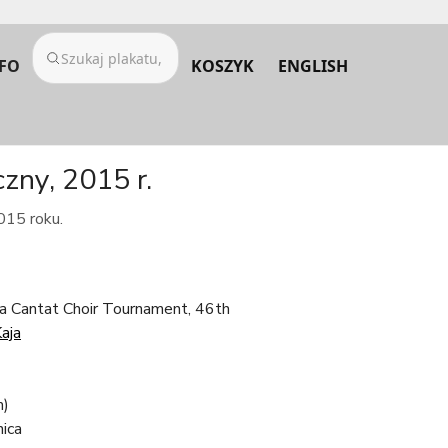
FO
KOSZYK
ENGLISH
zny, 2015 r.
015 roku.
ca Cantat Choir Tournament, 46th
aja
m)
ica