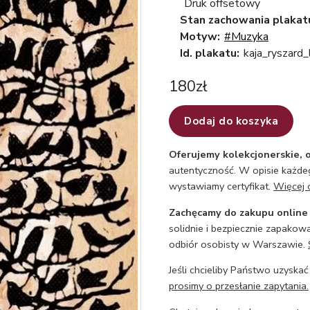
Druk offsetowy
Stan zachowania plakat
Motyw:
#Muzyka
Id. plakatu:
kaja_ryszard
180
zł
Dodaj do koszyka
Oferujemy kolekcjonerskie, o
autentyczność. W opisie każdeg
wystawiamy certyfikat.
Więcej 
Zachęcamy do zakupu online
solidnie i bezpiecznie zapakowa
odbiór osobisty w Warszawie.
Jeśli chcieliby Państwo uzyskać
prosimy o przesłanie zapytania.