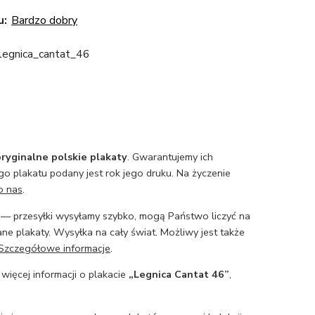
u:
Bardzo dobry
_legnica_cantat_46
ryginalne polskie plakaty
. Gwarantujemy ich
o plakatu podany jest rok jego druku. Na życzenie
o nas
.
— przesyłki wysyłamy szybko, mogą Państwo liczyć na
ne plakaty. Wysyłka na cały świat. Możliwy jest także
Szczegółowe informacje
.
 więcej informacji o plakacie
„Legnica Cantat 46”
,