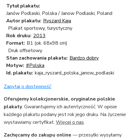
Tytuł plakatu:
Janów Podlaski, Polska / Janow Podlaski, Poland
Autor plakatu:
Ryszard Kaja
Plakat sportowy, turystyczny
Rok druku:
2013
Format:
B1 (ok. 68x98 cm)
Druk offsetowy
Stan zachowania plakatu:
Bardzo dobry
Motyw:
#Polska
Id. plakatu:
kaja_ryszard_polska_janow_podlaski
Zapytaj o dostępność
Oferujemy kolekcjonerskie, oryginalne polskie
plakaty
. Gwarantujemy ich autentyczność. W opisie
każdego plakatu podany jest rok jego druku. Na życzenie
wystawiamy certyfikat.
Więcej o nas
.
Zachęcamy do zakupu online
— przesyłki wysyłamy