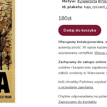
Motyw:
#Zwierzęta
#Pol
Id. plakatu:
kaja_ryszard
180
zł
Dodaj do koszyka
Oferujemy kolekcjonerskie, o
autentyczność. W opisie każdeg
wystawiamy certyfikat.
Więcej 
Zachęcamy do zakupu online
solidnie i bezpiecznie zapakowa
odbiór osobisty w Warszawie.
Jeśli chcieliby Państwo uzyskać
o przesłanie zapytania.
Chętnie odpowiadamy na pytani
Zapraszamy do kontaktu
.