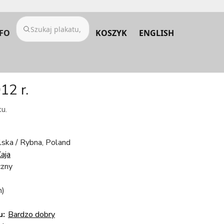
FO
KOSZYK
ENGLISH
12 r.
u.
lska / Rybna, Poland
aja
czny
m)
u:
Bardzo dobry