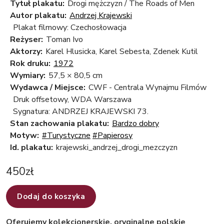
Tytuł plakatu:
Drogi mężczyzn / The Roads of Men
Autor plakatu:
Andrzej Krajewski
Plakat filmowy: Czechosłowacja
Reżyser:
Toman Ivo
Aktorzy:
Karel Hlusicka, Karel Sebesta, Zdenek Kutil
Rok druku:
1972
Wymiary:
57,5 × 80,5 cm
Wydawca / Miejsce:
CWF - Centrala Wynajmu Filmów
Druk offsetowy, WDA Warszawa
Sygnatura: ANDRZEJ KRAJEWSKI 73.
Stan zachowania plakatu:
Bardzo dobry
Motyw:
#Turystyczne
#Papierosy
Id. plakatu:
krajewski_andrzej_drogi_mezczyzn
450
zł
Dodaj do koszyka
Oferujemy kolekcjonerskie, oryginalne polskie