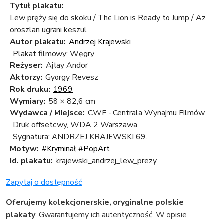
Tytuł plakatu:
Lew pręży się do skoku / The Lion is Ready to Jump / Az
oroszlan ugrani keszul
Autor plakatu:
Andrzej Krajewski
Plakat filmowy: Węgry
Reżyser:
Ajtay Andor
Aktorzy:
Gyorgy Revesz
Rok druku:
1969
Wymiary:
58 × 82,6 cm
Wydawca / Miejsce:
CWF - Centrala Wynajmu Filmów
Druk offsetowy, WDA 2 Warszawa
Sygnatura: ANDRZEJ KRAJEWSKI 69.
Motyw:
#Kryminał
#PopArt
Id. plakatu:
krajewski_andrzej_lew_prezy
Zapytaj o dostępność
Oferujemy kolekcjonerskie, oryginalne polskie
plakaty
. Gwarantujemy ich autentyczność. W opisie