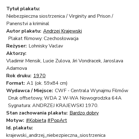
Tytuł plakatu:
Niebezpieczna siostrzenica / Virginity and Prison /
Panenstvi a kriminal
Autor plakatu:
Andrzej Krajewski
Plakat filmowy: Czechosłowacja
Reżyser:
Lohnisky Vaclav
Aktorzy:
Vladimir Mensik, Lucie Zulova, Jiri Vondracek, Jaroslava
Adamova
Rok druku:
1970
Format:
A1 (ok. 59x84 cm)
Wydawca / Miejsce:
CWF - Centrala Wynajmu Filmów
Druk offsetowy, WDA 2 W-WA Nowogrodzka 64A
Sygnatura: ANDRZEJ KRAJEWSKI 1970.
Stan zachowania plakatu:
Bardzo dobry
Motyw:
#Kobieta
#PopArt
Id. plakatu:
krajewski_andrzej_niebezpieczna_siostrzenica