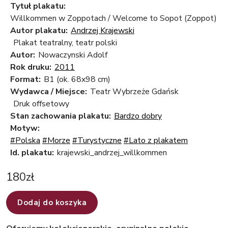
Tytuł plakatu:
Willkommen w Zoppotach / Welcome to Sopot (Zoppot)
Autor plakatu:
Andrzej Krajewski
Plakat teatralny, teatr polski
Autor:
Nowaczynski Adolf
Rok druku:
2011
Format:
B1 (ok. 68x98 cm)
Wydawca / Miejsce:
Teatr Wybrzeże Gdańsk
Druk offsetowy
Stan zachowania plakatu:
Bardzo dobry
Motyw:
#Polska
#Morze
#Turystyczne
#Lato z plakatem
Id. plakatu:
krajewski_andrzej_willkommen
180
zł
Dodaj do koszyka