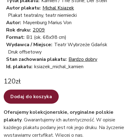
Tytuł plakatu:
Kamień / The Stone; Der Stein
Autor plakatu:
Michal Ksiazek
Plakat teatralny, teatr niemiecki
Autor:
Mayenburg Marius Von
Rok druku:
2009
Format:
B1 (ok. 68x98 cm)
Wydawca / Miejsce:
Teatr Wybrzeże Gdańsk
Druk offsetowy
Stan zachowania plakatu:
Bardzo dobry
Id. plakatu:
ksiazek_michal_kamien
120
zł
Dodaj do koszyka
Oferujemy kolekcjonerskie, oryginalne polskie
plakaty
. Gwarantujemy ich autentyczność. W opisie
każdego plakatu podany jest rok jego druku. Na życzenie
wystawiamy certyfikat.
Więcej o nas
.