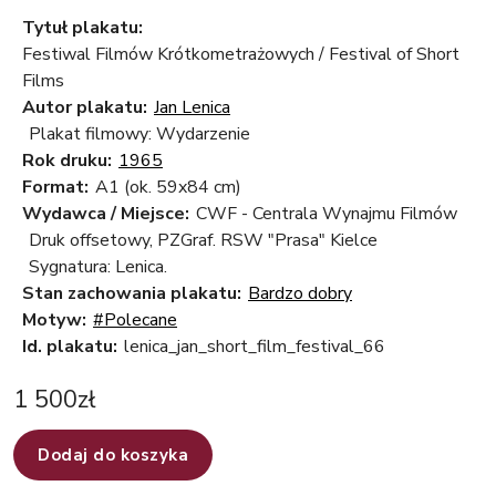
Tytuł plakatu:
Festiwal Filmów Krótkometrażowych / Festival of Short
Films
Autor plakatu:
Jan Lenica
Plakat filmowy: Wydarzenie
Rok druku:
1965
Format:
A1 (ok. 59x84 cm)
Wydawca / Miejsce:
CWF - Centrala Wynajmu Filmów
Druk offsetowy, PZGraf. RSW "Prasa" Kielce
Sygnatura: Lenica.
Stan zachowania plakatu:
Bardzo dobry
Motyw:
#Polecane
Id. plakatu:
lenica_jan_short_film_festival_66
1 500
zł
Dodaj do koszyka