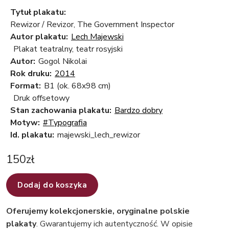
Tytuł plakatu:
Rewizor / Revizor, The Government Inspector
Autor plakatu:
Lech Majewski
Plakat teatralny, teatr rosyjski
Autor:
Gogol Nikolai
Rok druku:
2014
Format:
B1 (ok. 68x98 cm)
Druk offsetowy
Stan zachowania plakatu:
Bardzo dobry
Motyw:
#Typografia
Id. plakatu:
majewski_lech_rewizor
150
zł
Dodaj do koszyka
Oferujemy kolekcjonerskie, oryginalne polskie
plakaty
. Gwarantujemy ich autentyczność. W opisie