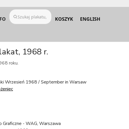
FO
KOSZYK
ENGLISH
akat, 1968 r.
968 roku.
i Wrzesień 1968 / September in Warsaw
żeniec
 Graficzne - WAG, Warszawa