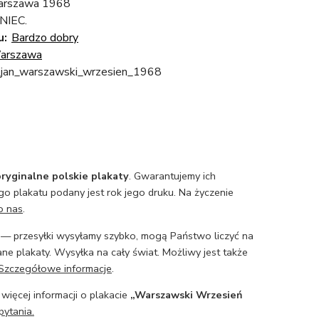
arszawa 1968
NIEC.
u:
Bardzo dobry
arszawa
_jan_warszawski_wrzesien_1968
ryginalne polskie plakaty
. Gwarantujemy ich
o plakatu podany jest rok jego druku. Na życzenie
o nas
.
— przesyłki wysyłamy szybko, mogą Państwo liczyć na
ne plakaty. Wysyłka na cały świat. Możliwy jest także
Szczegółowe informacje
.
 więcej informacji o plakacie
„Warszawski Wrzesień
pytania.