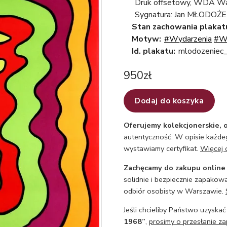
Druk offsetowy, WDA W
Sygnatura: Jan MŁODOŻE
Stan zachowania plakat
Motyw:
#Wydarzenia
#W
Id. plakatu:
mlodozeniec
950
zł
Dodaj do koszyka
Oferujemy kolekcjonerskie, o
autentyczność. W opisie każdeg
wystawiamy certyfikat.
Więcej 
Zachęcamy do zakupu online
solidnie i bezpiecznie zapakowa
odbiór osobisty w Warszawie.
Jeśli chcieliby Państwo uzyskać
1968”
,
prosimy o przesłanie za