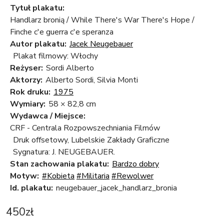
Tytuł plakatu:
Handlarz bronią / While There's War There's Hope /
Finche c'e guerra c'e speranza
Autor plakatu:
Jacek Neugebauer
Plakat filmowy: Włochy
Reżyser:
Sordi Alberto
Aktorzy:
Alberto Sordi, Silvia Monti
Rok druku:
1975
Wymiary:
58 × 82,8 cm
Wydawca / Miejsce:
CRF - Centrala Rozpowszechniania Filmów
Druk offsetowy, Lubelskie Zakłady Graficzne
Sygnatura: J. NEUGEBAUER.
Stan zachowania plakatu:
Bardzo dobry
Motyw:
#Kobieta
#Militaria
#Rewolwer
Id. plakatu:
neugebauer_jacek_handlarz_bronia
450
zł