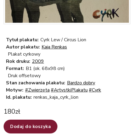
Tytuł plakatu:
Cyrk Lew / Circus Lion
Autor plakatu:
Kaja Renkas
Plakat cyrkowy
Rok druku:
2009
Format:
B1 (ok. 68x98 cm)
Druk offsetowy
Stan zachowania plakatu:
Bardzo dobry
Motyw:
#Zwierzęta
#ArtystkiPlakatu
#Cyrk
Id. plakatu:
renkas_kaja_cyrk_lion
180
zł
Dodaj do koszyka