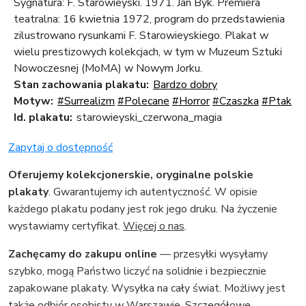
Sygnatura: F. Starowieyski. 1971. Jan Byk. Premiera
teatralna: 16 kwietnia 1972, program do przedstawienia
zilustrowano rysunkami F. Starowieyskiego. Plakat w
wielu prestizowych kolekcjach, w tym w Muzeum Sztuki
Nowoczesnej (MoMA) w Nowym Jorku.
Stan zachowania plakatu:
Bardzo dobry
Motyw:
#Surrealizm
#Polecane
#Horror
#Czaszka
#Ptak
Id. plakatu:
starowieyski_czerwona_magia
Zapytaj o dostępność
Oferujemy kolekcjonerskie, oryginalne polskie
plakaty
. Gwarantujemy ich autentyczność. W opisie
każdego plakatu podany jest rok jego druku. Na życzenie
wystawiamy certyfikat.
Więcej o nas
.
Zachęcamy do zakupu online
— przesyłki wysyłamy
szybko, mogą Państwo liczyć na solidnie i bezpiecznie
zapakowane plakaty. Wysyłka na cały świat. Możliwy jest
także odbiór osobisty w Warszawie.
Szczegółowe