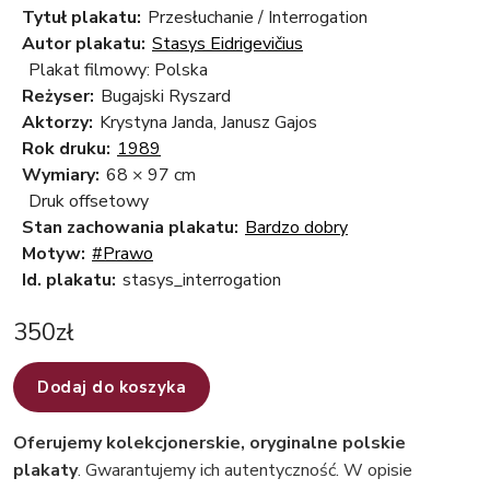
Tytuł plakatu:
Przesłuchanie / Interrogation
Autor plakatu:
Stasys Eidrigevičius
Plakat filmowy: Polska
Reżyser:
Bugajski Ryszard
Aktorzy:
Krystyna Janda, Janusz Gajos
Rok druku:
1989
Wymiary:
68 × 97 cm
Druk offsetowy
Stan zachowania plakatu:
Bardzo dobry
Motyw:
#Prawo
Id. plakatu:
stasys_interrogation
350
zł
Dodaj do koszyka
Oferujemy kolekcjonerskie, oryginalne polskie
plakaty
. Gwarantujemy ich autentyczność. W opisie