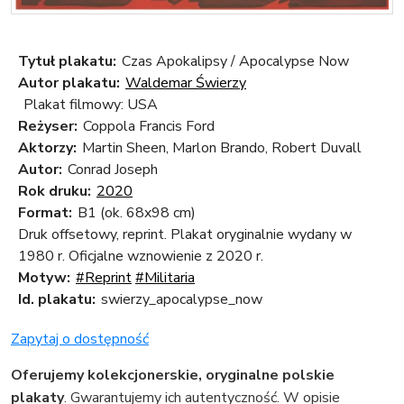
Tytuł plakatu:
Czas Apokalipsy / Apocalypse Now
Autor plakatu:
Waldemar Świerzy
Plakat filmowy: USA
Reżyser:
Coppola Francis Ford
Aktorzy:
Martin Sheen, Marlon Brando, Robert Duvall
Autor:
Conrad Joseph
Rok druku:
2020
Format:
B1 (ok. 68x98 cm)
Druk offsetowy, reprint. Plakat oryginalnie wydany w
1980 r. Oficjalne wznowienie z 2020 r.
Motyw:
#Reprint
#Militaria
Id. plakatu:
swierzy_apocalypse_now
Zapytaj o dostępność
Oferujemy kolekcjonerskie, oryginalne polskie
plakaty
. Gwarantujemy ich autentyczność. W opisie