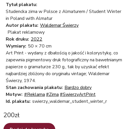
Tytuł plakatu:
Studencka zima w Polsce z Almaturem / Student Winter
in Poland with Almatur
Autor plakatu:
Waldemar Świerzy
Plakat reklamowy
Rok druku:
2022
Wymiary:
50 × 70 cm
Art Print - wydany z dbałością o jakość i kolorystykę, co
zapewnia pigmentowy druk fotograficzny na bawełnianym
papierze o gramaturze 230 g., tak by uzyskać efekt
najbardziej zbliżony do oryginału vintage; Waldemar
Świerzy, 1974.
Stan zachowania plakatu:
Bardzo dobry
Motyw:
#Reklama
#Zima
#SwierzyArtPrint
Id. plakatu:
swierzy_waldemar_student_winter_r
200
zł