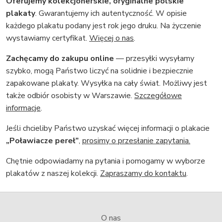
Oferujemy kolekcjonerskie, oryginalne polskie
plakaty
. Gwarantujemy ich autentyczność. W opisie
każdego plakatu podany jest rok jego druku. Na życzenie
wystawiamy certyfikat.
Więcej o nas
.
Zachęcamy do zakupu online
— przesyłki wysyłamy
szybko, mogą Państwo liczyć na solidnie i bezpiecznie
zapakowane plakaty. Wysyłka na cały świat. Możliwy jest
także odbiór osobisty w Warszawie.
Szczegółowe
informacje
.
Jeśli chcieliby Państwo uzyskać więcej informacji o plakacie
„Poławiacze pereł”
,
prosimy o przesłanie zapytania.
Chętnie odpowiadamy na pytania i pomogamy w wyborze
plakatów z naszej kolekcji.
Zapraszamy do kontaktu
.
O nas