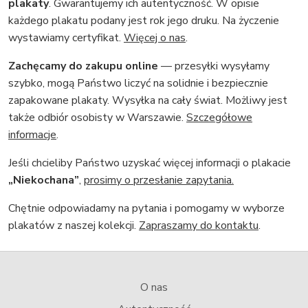
plakaty
. Gwarantujemy ich autentyczność. W opisie
każdego plakatu podany jest rok jego druku. Na życzenie
wystawiamy certyfikat.
Więcej o nas
.
Zachęcamy do zakupu online
— przesyłki wysyłamy
szybko, mogą Państwo liczyć na solidnie i bezpiecznie
zapakowane plakaty. Wysyłka na cały świat. Możliwy jest
także odbiór osobisty w Warszawie.
Szczegółowe
informacje
.
Jeśli chcieliby Państwo uzyskać więcej informacji o plakacie
„Niekochana”
,
prosimy o przesłanie zapytania.
Chętnie odpowiadamy na pytania i pomogamy w wyborze
plakatów z naszej kolekcji.
Zapraszamy do kontaktu
.
O nas