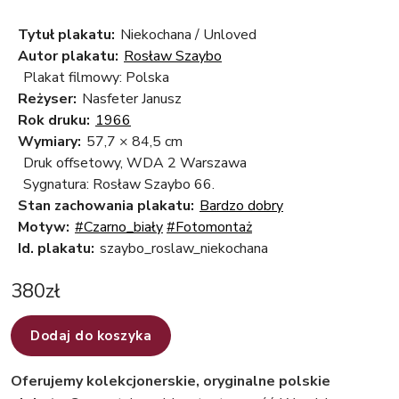
Tytuł plakatu:
Niekochana / Unloved
Autor plakatu:
Rosław Szaybo
Plakat filmowy: Polska
Reżyser:
Nasfeter Janusz
Rok druku:
1966
Wymiary:
57,7 × 84,5 cm
Druk offsetowy, WDA 2 Warszawa
Sygnatura: Rosław Szaybo 66.
Stan zachowania plakatu:
Bardzo dobry
Motyw:
#Czarno_biały
#Fotomontaż
Id. plakatu:
szaybo_roslaw_niekochana
380
zł
Dodaj do koszyka
Oferujemy kolekcjonerskie, oryginalne polskie