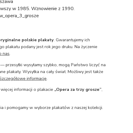
szawa
erwszy w 1985. Wznowienie z 1990.
aw_opera_3_grosze
ryginalne polskie plakaty
. Gwarantujemy ich
o plakatu podany jest rok jego druku. Na życzenie
o nas
.
— przesyłki wysyłamy szybko, mogą Państwo liczyć na
ne plakaty. Wysyłka na cały świat. Możliwy jest także
Szczegółowe informacje
.
 więcej informacji o plakacie
„Opera za trzy grosze”
,
a i pomogamy w wyborze plakatów z naszej kolekcji.