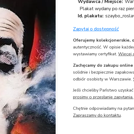
Wydawca / Miejsce:
War
Plakat wydany po raz pi
Id. plakatu:
szaybo_rosl
Zapytaj o dostępność
Oferujemy kolekcjonerskie, o
autentyczność. W opisie każdeg
wystawiamy certyfikat.
Więcej 
Zachęcamy do zakupu online
solidnie i bezpiecznie zapakowa
odbiór osobisty w Warszawie.
Jeśli chcieliby Państwo uzyskać
prosimy o przesłanie zapytania.
Chętnie odpowiadamy na pytani
Zapraszamy do kontaktu
.