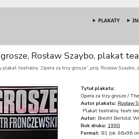
PLAKATY
IN
 grosze, Rosław Szaybo, plakat teat
 plakat teatralny „Opera za trzy grosze”, proj. Rosław Szaybo, 
Tytuł plakatu:
Opera za trzy grosze / Th
Autor plakatu:
Rosław S
Plakat teatralny, teatr ni
Autor:
Brecht Bertold, We
Rok druku:
1990
Format:
B1 (ok. 68x98 c