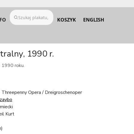
FO
KOSZYK
ENGLISH
ralny, 1990 r.
z 1990 roku.
e Threepenny Opera / Dreigroschenoper
zaybo
emiecki
il Kurt
m)