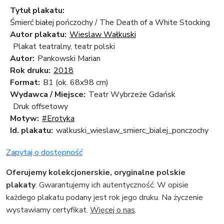
Tytuł plakatu:
Śmierć białej pończochy / The Death of a White Stocking
Autor plakatu:
Wieslaw Wałkuski
Plakat teatralny, teatr polski
Autor:
Pankowski Marian
Rok druku:
2018
Format:
B1 (ok. 68x98 cm)
Wydawca / Miejsce:
Teatr Wybrzeże Gdańsk
Druk offsetowy
Motyw:
#Erotyka
Id. plakatu:
walkuski_wieslaw_smierc_bialej_ponczochy
Zapytaj o dostępność
Oferujemy kolekcjonerskie, oryginalne polskie
plakaty
. Gwarantujemy ich autentyczność. W opisie
każdego plakatu podany jest rok jego druku. Na życzenie
wystawiamy certyfikat.
Więcej o nas
.