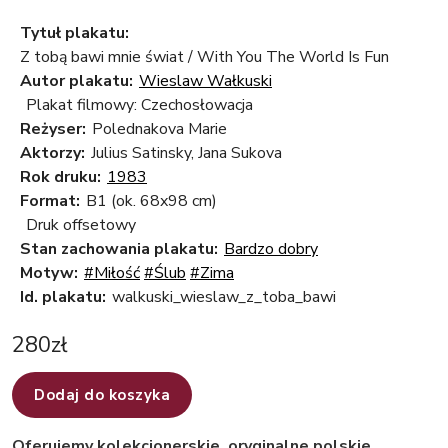
Tytuł plakatu:
Z tobą bawi mnie świat / With You The World Is Fun
Autor plakatu:
Wieslaw Wałkuski
Plakat filmowy: Czechosłowacja
Reżyser:
Polednakova Marie
Aktorzy:
Julius Satinsky, Jana Sukova
Rok druku:
1983
Format:
B1 (ok. 68x98 cm)
Druk offsetowy
Stan zachowania plakatu:
Bardzo dobry
Motyw:
#Miłość
#Ślub
#Zima
Id. plakatu:
walkuski_wieslaw_z_toba_bawi
280
zł
Dodaj do koszyka
Oferujemy kolekcjonerskie, oryginalne polskie