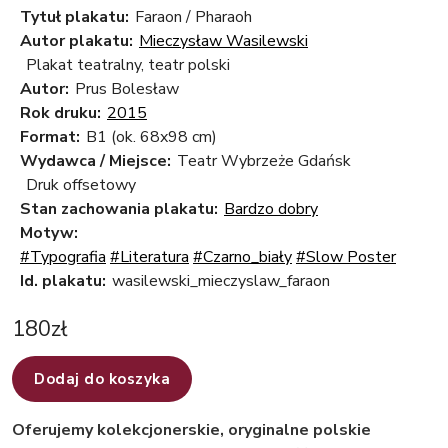
Tytuł plakatu:
Faraon / Pharaoh
Autor plakatu:
Mieczysław Wasilewski
Plakat teatralny, teatr polski
Autor:
Prus Bolesław
Rok druku:
2015
Format:
B1 (ok. 68x98 cm)
Wydawca / Miejsce:
Teatr Wybrzeże Gdańsk
Druk offsetowy
Stan zachowania plakatu:
Bardzo dobry
Motyw:
#Typografia
#Literatura
#Czarno_biały
#Slow Poster
Id. plakatu:
wasilewski_mieczyslaw_faraon
180
zł
Dodaj do koszyka
Oferujemy kolekcjonerskie, oryginalne polskie