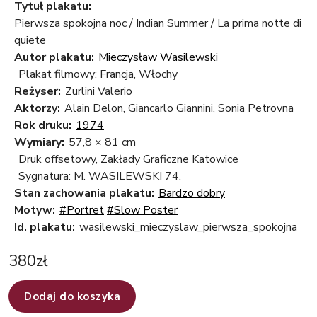
Tytuł plakatu:
Pierwsza spokojna noc / Indian Summer / La prima notte di
quiete
Autor plakatu:
Mieczysław Wasilewski
Plakat filmowy: Francja, Włochy
Reżyser:
Zurlini Valerio
Aktorzy:
Alain Delon, Giancarlo Giannini, Sonia Petrovna
Rok druku:
1974
Wymiary:
57,8 × 81 cm
Druk offsetowy, Zakłady Graficzne Katowice
Sygnatura: M. WASILEWSKI 74.
Stan zachowania plakatu:
Bardzo dobry
Motyw:
#Portret
#Slow Poster
Id. plakatu:
wasilewski_mieczyslaw_pierwsza_spokojna
380
zł
Dodaj do koszyka