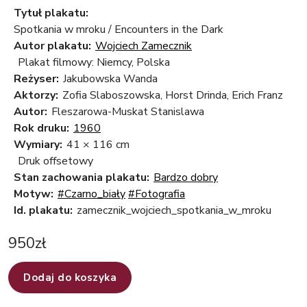
Tytuł plakatu:
Spotkania w mroku / Encounters in the Dark
Autor plakatu:
Wojciech Zamecznik
Plakat filmowy: Niemcy, Polska
Reżyser:
Jakubowska Wanda
Aktorzy:
Zofia Slaboszowska, Horst Drinda, Erich Franz
Autor:
Fleszarowa-Muskat Stanislawa
Rok druku:
1960
Wymiary:
41 × 116 cm
Druk offsetowy
Stan zachowania plakatu:
Bardzo dobry
Motyw:
#Czarno_biały
#Fotografia
Id. plakatu:
zamecznik_wojciech_spotkania_w_mroku
950
zł
Dodaj do koszyka