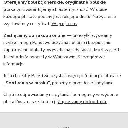
Oferujemy kolekcjonerskie, oryginalne polskie
plakaty
. Gwarantujemy ich autentyczność. W opisie
każdego plakatu podany jest rok jego druku. Na życzenie
wystawiamy certyfikat.
Więcej o nas
.
Zachęcamy do zakupu online
— przesyłki wysyłamy
szybko, mogą Państwo liczyć na solidnie i bezpiecznie
zapakowane plakaty. Wysyłka na cały świat. Możliwy jest
także odbiór osobisty w Warszawie.
Szczegółowe
informacje
.
Jeśli chcieliby Państwo uzyskać więcej informacji o plakacie
„Spotkania w mroku”
,
prosimy o przesłanie zapytania.
Chętnie odpowiadamy na pytania i pomogamy w wyborze
plakatów z naszej kolekcji.
Zapraszamy do kontaktu
.
O nas