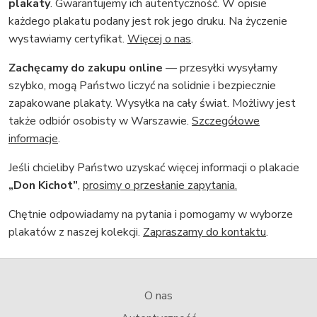
plakaty
. Gwarantujemy ich autentyczność. W opisie
każdego plakatu podany jest rok jego druku. Na życzenie
wystawiamy certyfikat.
Więcej o nas
.
Zachęcamy do zakupu online
— przesyłki wysyłamy
szybko, mogą Państwo liczyć na solidnie i bezpiecznie
zapakowane plakaty. Wysyłka na cały świat. Możliwy jest
także odbiór osobisty w Warszawie.
Szczegółowe
informacje
.
Jeśli chcieliby Państwo uzyskać więcej informacji o plakacie
„Don Kichot”
,
prosimy o przesłanie zapytania.
Chętnie odpowiadamy na pytania i pomogamy w wyborze
plakatów z naszej kolekcji.
Zapraszamy do kontaktu
.
O nas