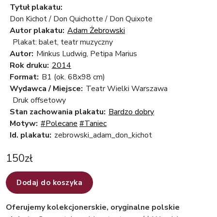
Tytuł plakatu:
Don Kichot / Don Quichotte / Don Quixote
Autor plakatu:
Adam Żebrowski
Plakat: balet, teatr muzyczny
Autor:
Minkus Ludwig, Petipa Marius
Rok druku:
2014
Format:
B1 (ok. 68x98 cm)
Wydawca / Miejsce:
Teatr Wielki Warszawa
Druk offsetowy
Stan zachowania plakatu:
Bardzo dobry
Motyw:
#Polecane
#Taniec
Id. plakatu:
zebrowski_adam_don_kichot
150
zł
Dodaj do koszyka
Oferujemy kolekcjonerskie, oryginalne polskie