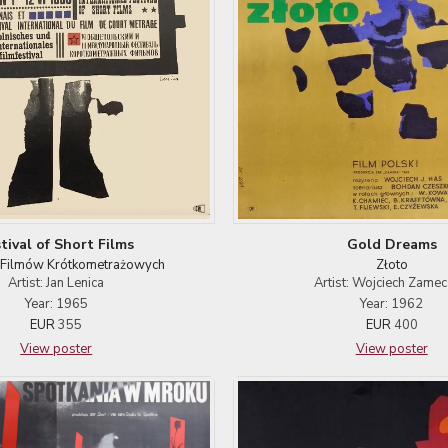
tival of Short Films
Gold Dreams
l Filmów Krótkometrażowych
Złoto
Artist: Jan Lenica
Artist: Wojciech Zamec
Year: 1965
Year: 1962
EUR
355
EUR
400
View poster
View poster