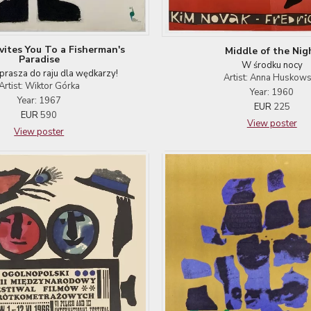
vites You To a Fisherman's
Middle of the Nig
Paradise
W środku nocy
prasza do raju dla wędkarzy!
Artist: Anna Huskow
Artist: Wiktor Górka
Year: 1960
Year: 1967
EUR
225
EUR
590
View poster
View poster