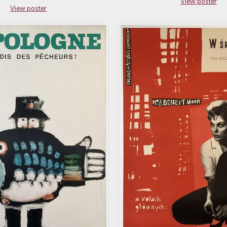
View poster
View poster