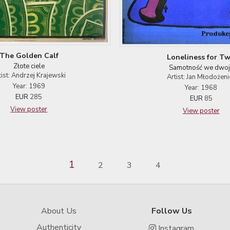
The Golden Calf
Loneliness for T
Złote ciele
Samotność we dwoj
tist: Andrzej Krajewski
Artist: Jan Młodożeni
Year: 1969
Year: 1968
EUR
285
EUR
85
View poster
View poster
1
2
3
4
About Us
Follow Us
Authenticity
Instagram