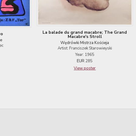
La balade du grand macabre; The Grand
wo
Macabre's Stroll
e
Wędrówki Mistrza Kościeja
ec
Artist: Franciszek Starowieyski
Year: 1965
EUR
285
View poster