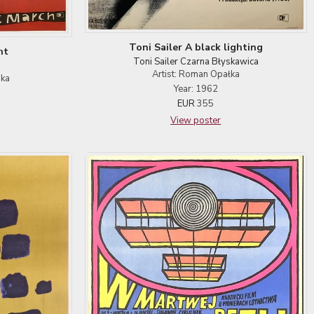
Toni Sailer A black lighting
ht
Toni Sailer Czarna Błyskawica
Artist: Roman Opałka
ska
Year: 1962
EUR
355
View poster