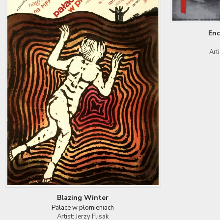
Enc
Art
Blazing Winter
Pałace w płomieniach
Artist: Jerzy Flisak