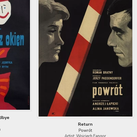
dbye
Return
a
Powrót
Artist: Wojciech Fangor