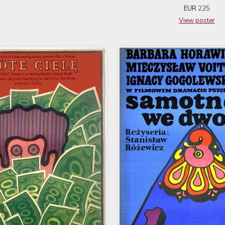
EUR
225
View poster