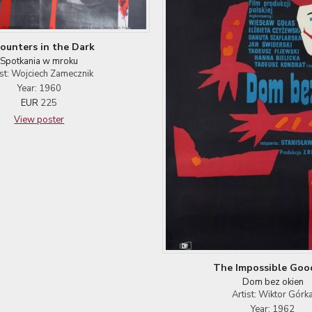
ounters in the Dark
Spotkania w mroku
ist: Wojciech Zamecznik
Year: 1960
EUR
225
View poster
The Impossible Goo
Dom bez okien
Artist: Wiktor Górk
Year: 1962