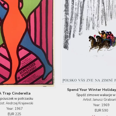
Spend Your Winter Holiday
A Trap Cinderella
Spędź zimowe wakacje w
pciuszek w potrzasku
Artist: Janusz Grabiań
tist: Andrzej Krajewski
Year: 1969
Year: 1967
EUR
590
EUR
225