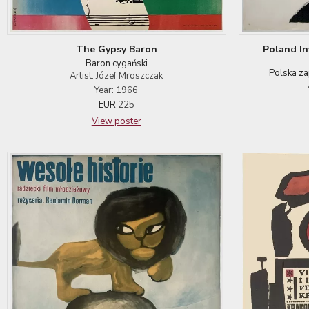
The Gypsy Baron
Poland In
Baron cygański
Polska za
Artist: Józef Mroszczak
Year: 1966
EUR
225
View poster