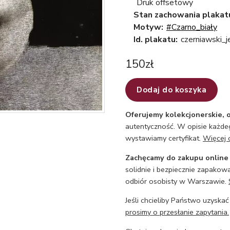
Druk offsetowy
Stan zachowania plakat
Motyw:
#Czarno_biały
Id. plakatu:
czerniawski_
150
zł
Dodaj do koszyka
Oferujemy kolekcjonerskie, o
autentyczność. W opisie każdeg
wystawiamy certyfikat.
Więcej 
Zachęcamy do zakupu online
solidnie i bezpiecznie zapakowa
odbiór osobisty w Warszawie.
Jeśli chcieliby Państwo uzyskać
prosimy o przesłanie zapytania.