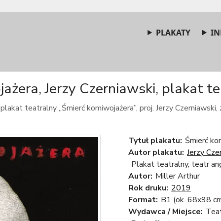
PLAKATY
IN
żera, Jerzy Czerniawski, plakat te
plakat teatralny „Śmierć komiwojażera”, proj. Jerzy Czerniawski,
Tytuł plakatu:
Śmierć ko
Autor plakatu:
Jerzy Cze
Plakat teatralny, teatr an
Autor:
Miller Arthur
Rok druku:
2019
Format:
B1 (ok. 68x98 c
Wydawca / Miejsce:
Tea