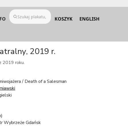
FO
KOSZYK
ENGLISH
atralny, 2019 r.
 z 2019 roku.
miwojażera / Death of a Salesman
rniawski
gielski
m)
tr Wybrzeże Gdańsk