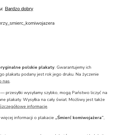
u:
Bardzo dobry
jerzy_smierc_komiwojazera
ryginalne polskie plakaty
. Gwarantujemy ich
o plakatu podany jest rok jego druku. Na życzenie
o nas
.
— przesyłki wysyłamy szybko, mogą Państwo liczyć na
ne plakaty. Wysyłka na cały świat. Możliwy jest także
Szczegółowe informacje
.
 więcej informacji o plakacie
„Śmierć komiwojażera”
,