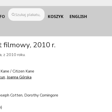
FO
KOSZYK
ENGLISH
 filmowy, 2010 r.
a, z 2010 roku.
Kane / Citizen Kane
kun
,
Joanna Górska
oseph Cotten, Dorothy Comingore
m)