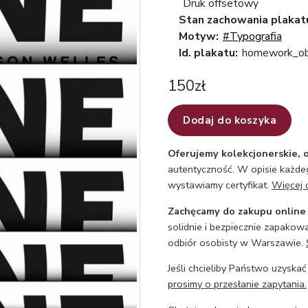
Druk offsetowy
Stan zachowania plakat
Motyw:
#Typografia
Id. plakatu:
homework_ob
150
zł
Dodaj do koszyka
Oferujemy kolekcjonerskie, o
autentyczność. W opisie każdeg
wystawiamy certyfikat.
Więcej 
Zachęcamy do zakupu online
solidnie i bezpiecznie zapakowa
odbiór osobisty w Warszawie.
Jeśli chcieliby Państwo uzyskać
prosimy o przesłanie zapytania.