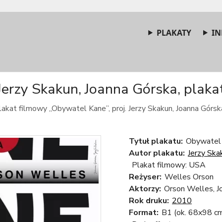
PLAKATY
IN
erzy Skakun, Joanna Górska, plakat
akat filmowy „Obywatel Kane”, proj. Jerzy Skakun, Joanna Górsk
Tytuł plakatu:
Obywatel 
Autor plakatu:
Jerzy Ska
Plakat filmowy: USA
Reżyser:
Welles Orson
Aktorzy:
Orson Welles, J
Rok druku:
2010
Format:
B1 (ok. 68x98 c