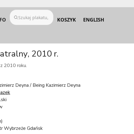
FO
KOSZYK
ENGLISH
atralny, 2010 r.
 z 2010 roku.
zimierz Deyna / Being Kazimierz Deyna
iazek
lski
w
m)
tr Wybrzeże Gdańsk