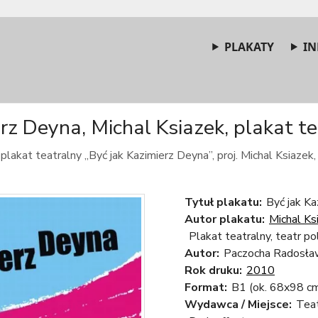
PLAKATY
IN
rz Deyna, Michal Ksiazek, plakat te
plakat teatralny „Być jak Kazimierz Deyna”, proj. Michal Ksiazek,
Tytuł plakatu:
Być jak Ka
Autor plakatu:
Michal Ks
Plakat teatralny, teatr po
Autor:
Paczocha Radosła
Rok druku:
2010
Format:
B1 (ok. 68x98 c
Wydawca / Miejsce:
Tea