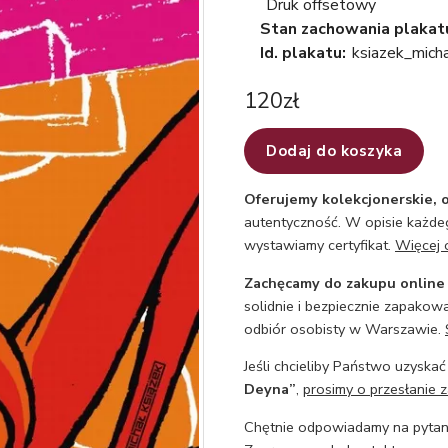
Druk offsetowy
Stan zachowania plakat
Id. plakatu:
ksiazek_mich
120
zł
Dodaj do koszyka
Oferujemy kolekcjonerskie, o
autentyczność. W opisie każdeg
wystawiamy certyfikat.
Więcej 
Zachęcamy do zakupu online
solidnie i bezpiecznie zapakowa
odbiór osobisty w Warszawie.
Jeśli chcieliby Państwo uzyskać
Deyna”
,
prosimy o przesłanie z
Chętnie odpowiadamy na pytani