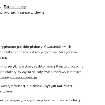
u:
Bardzo dobry
al_byc_jak_kazimierz_deyna
ryginalne polskie plakaty
. Gwarantujemy ich
o plakatu podany jest rok jego druku. Na życzenie
o nas
.
— przesyłki wysyłamy szybko, mogą Państwo liczyć na
ne plakaty. Wysyłka na cały świat. Możliwy jest także
Szczegółowe informacje
.
 więcej informacji o plakacie
„Być jak Kazimierz
apytania.
a i pomogamy w wyborze plakatów z naszej kolekcji.