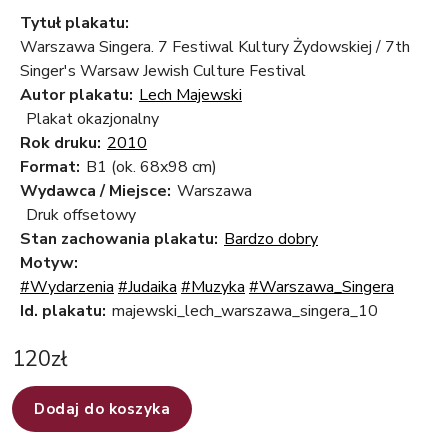
Tytuł plakatu:
Warszawa Singera. 7 Festiwal Kultury Żydowskiej / 7th
Singer's Warsaw Jewish Culture Festival
Autor plakatu:
Lech Majewski
Plakat okazjonalny
Rok druku:
2010
Format:
B1 (ok. 68x98 cm)
Wydawca / Miejsce:
Warszawa
Druk offsetowy
Stan zachowania plakatu:
Bardzo dobry
Motyw:
#Wydarzenia
#Judaika
#Muzyka
#Warszawa_Singera
Id. plakatu:
majewski_lech_warszawa_singera_10
120
zł
Dodaj do koszyka