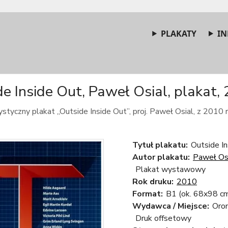
PLAKATY
IN
e Inside Out, Paweł Osial, plakat, 
ystyczny plakat „Outside Inside Out”, proj. Paweł Osial, z 2010 r
Tytuł plakatu:
Outside I
Autor plakatu:
Paweł Os
Plakat wystawowy
Rok druku:
2010
Format:
B1 (ok. 68x98 c
Wydawca / Miejsce:
Oro
Druk offsetowy