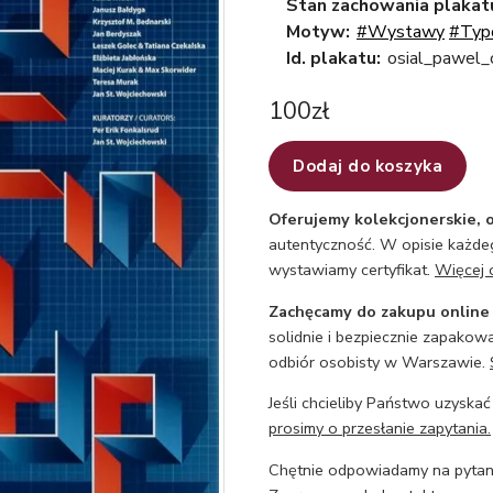
Stan zachowania plakat
Motyw:
#Wystawy
#Typo
Id. plakatu:
osial_pawel_
100
zł
Dodaj do koszyka
Oferujemy kolekcjonerskie, o
autentyczność. W opisie każdeg
wystawiamy certyfikat.
Więcej 
Zachęcamy do zakupu online
solidnie i bezpiecznie zapakowa
odbiór osobisty w Warszawie.
Jeśli chcieliby Państwo uzyskać
prosimy o przesłanie zapytania.
Chętnie odpowiadamy na pytani