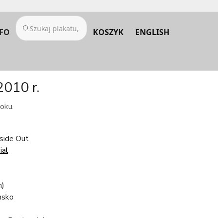
FO
KOSZYK
ENGLISH
2010 r.
oku.
nside Out
ial
m)
nsko