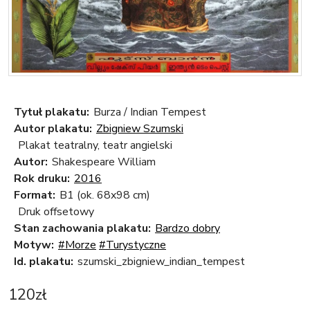
Tytuł plakatu:
Burza / Indian Tempest
Autor plakatu:
Zbigniew Szumski
Plakat teatralny, teatr angielski
Autor:
Shakespeare William
Rok druku:
2016
Format:
B1 (ok. 68x98 cm)
Druk offsetowy
Stan zachowania plakatu:
Bardzo dobry
Motyw:
#Morze
#Turystyczne
Id. plakatu:
szumski_zbigniew_indian_tempest
120
zł