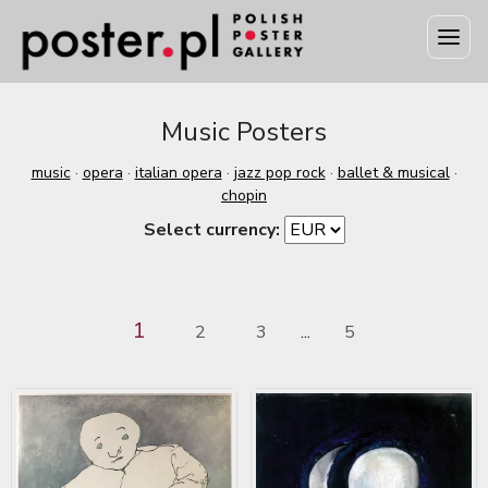
Music Posters
music
·
opera
·
italian opera
·
jazz pop rock
·
ballet & musical
·
chopin
Select currency:
1
2
3
5
...