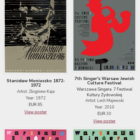
7th Singer's Warsaw Jewish
Stanisław Moniuszko 1872-
Culture Festival
1972
Warszawa Singera. 7 Festiwal
Artist: Zbigniew Kaja
Kultury Żydowskiej
Year: 1972
Artist: Lech Majewski
EUR
85
Year: 2010
View poster
EUR
30
View poster