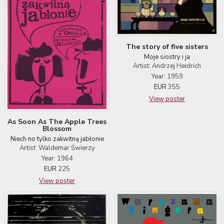
The story of five sisters
Moje siostry i ja
Artist: Andrzej Heidrich
Year: 1959
EUR
355
View poster
As Soon As The Apple Trees
Blossom
Niech no tylko zakwitną jabłonie
Artist: Waldemar Świerzy
Year: 1964
EUR
225
View poster