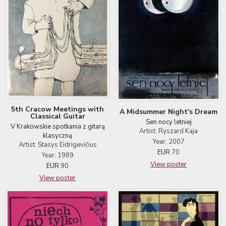
5th Cracow Meetings with
A Midsummer Night's Dream
Classical Guitar
Sen nocy letniej
V Krakowskie spotkania z gitarą
Artist: Ryszard Kaja
klasyczną
Year: 2007
Artist: Stasys Eidrigevičius
EUR
70
Year: 1989
View poster
EUR
90
View poster