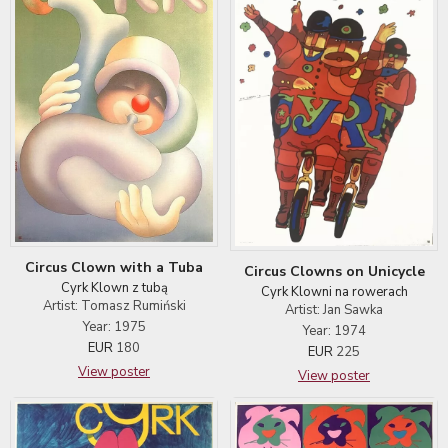
Circus Clown with a Tuba
Circus Clowns on Unicycle
Cyrk Klown z tubą
Cyrk Klowni na rowerach
Artist: Tomasz Rumiński
Artist: Jan Sawka
Year: 1975
Year: 1974
EUR
180
EUR
225
View poster
View poster