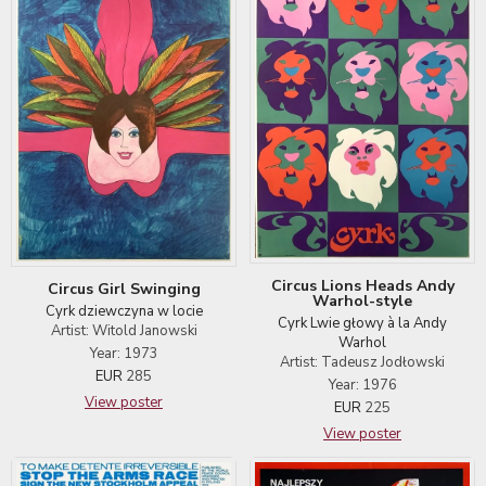
Circus Lions Heads Andy
Circus Girl Swinging
Warhol-style
Cyrk dziewczyna w locie
Cyrk Lwie głowy à la Andy
Artist: Witold Janowski
Warhol
Year: 1973
Artist: Tadeusz Jodłowski
EUR
285
Year: 1976
View poster
EUR
225
View poster