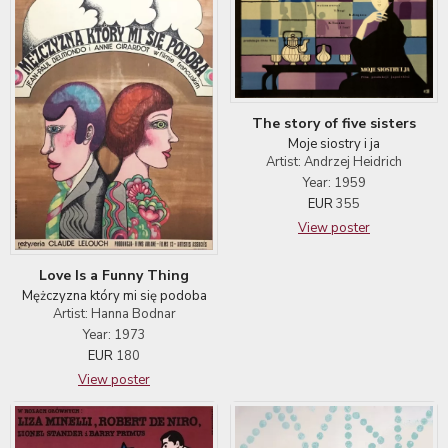
The story of five sisters
Moje siostry i ja
Artist: Andrzej Heidrich
Year: 1959
EUR
355
View poster
Love Is a Funny Thing
Mężczyzna który mi się podoba
Artist: Hanna Bodnar
Year: 1973
EUR
180
View poster