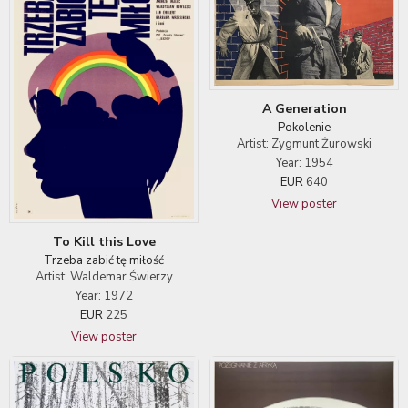
A Generation
Pokolenie
Artist: Zygmunt Żurowski
Year: 1954
EUR
640
View poster
To Kill this Love
Trzeba zabić tę miłość
Artist: Waldemar Świerzy
Year: 1972
EUR
225
View poster