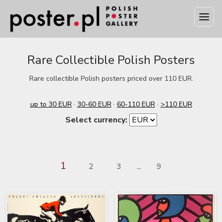
Rare Collectible Polish Posters
Rare collectible Polish posters priced over 110 EUR.
up to 30 EUR
·
30-60 EUR
·
60-110 EUR
·
>110 EUR
Select currency:
1
2
3
9
...