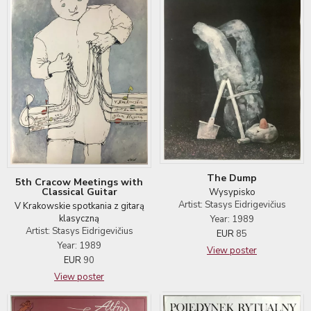
The Dump
5th Cracow Meetings with
Classical Guitar
Wysypisko
Artist: Stasys Eidrigevičius
V Krakowskie spotkania z gitarą
klasyczną
Year: 1989
Artist: Stasys Eidrigevičius
EUR
85
Year: 1989
View poster
EUR
90
View poster