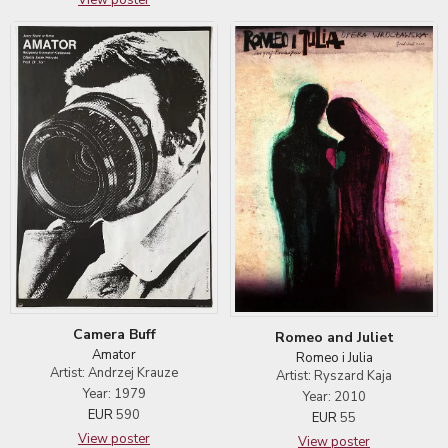
View poster
Camera Buff
Romeo and Juliet
Amator
Romeo i Julia
Artist: Andrzej Krauze
Artist: Ryszard Kaja
Year: 1979
Year: 2010
EUR
590
EUR
55
View poster
View poster