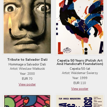
Tribute to Salvador Dali
Cepelia 50 Years (Polish Art
And Handicraft Foundation)
Hommage a Salvador Dali
Artist: Wieslaw Wałkuski
Cepelia 50-lat
Artist: Waldemar Świerzy
Year: 2000
Year: 1999
EUR
70
EUR
110
View poster
View poster