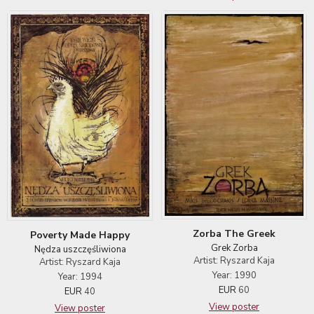
Zorba The Greek
Poverty Made Happy
Grek Zorba
Nędza uszczęśliwiona
Artist: Ryszard Kaja
Artist: Ryszard Kaja
Year: 1990
Year: 1994
EUR
60
EUR
40
View poster
View poster