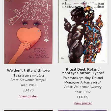
Ritual Duel: Roland
We don't trifle with love
Monteyne,Antoni Zydroń
Nie igra się z miłością
Pojedynek rytualny: Roland
Artist: Sławomir Ratajski
Monteyne, Antoni Zydroń
Year: 1982
Artist: Waldemar Świerzy
EUR
70
Year: 1982
View poster
EUR
85
View poster