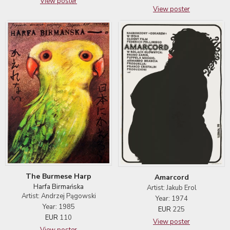
View poster
View poster
The Burmese Harp
Amarcord
Harfa Birmańska
Artist: Jakub Erol
Artist: Andrzej Pągowski
Year: 1974
Year: 1985
EUR
225
EUR
110
View poster