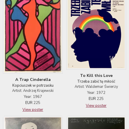
To Kill this Love
A Trap Cinderella
Trzeba zabić tę miłość
Kopciuszek w potrzasku
Artist: Waldemar Świerzy
Artist: Andrzej Krajewski
Year: 1972
Year: 1967
EUR
225
EUR
225
View poster
View poster