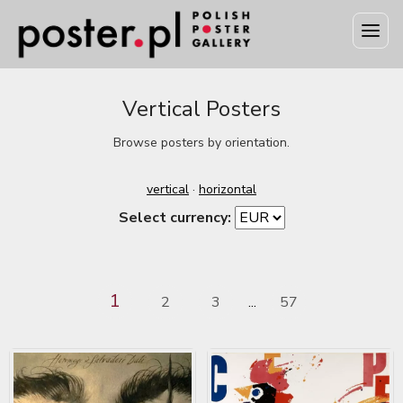
Vertical Posters
Browse posters by orientation.
vertical
·
horizontal
Select currency:
1
2
3
57
...