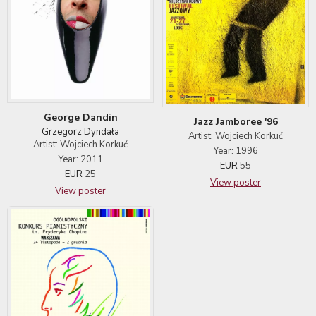
George Dandin
Jazz Jamboree '96
Grzegorz Dyndała
Artist: Wojciech Korkuć
Artist: Wojciech Korkuć
Year: 1996
Year: 2011
EUR
55
EUR
25
View poster
View poster