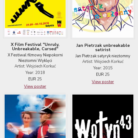
X Film Festival "Unruly,
Jan Pietrzak unbreakable
Unbreakable, Cursed"
satirist
X Festiwal filmowy Niepokorni
Jan Pietrzak satyryk niezłomny
Niezłomni Wyklęci
Artist: Wojciech Korkuć
Artist: Wojciech Korkuć
Year: 2015
Year: 2018
EUR
25
EUR
25
View poster
View poster