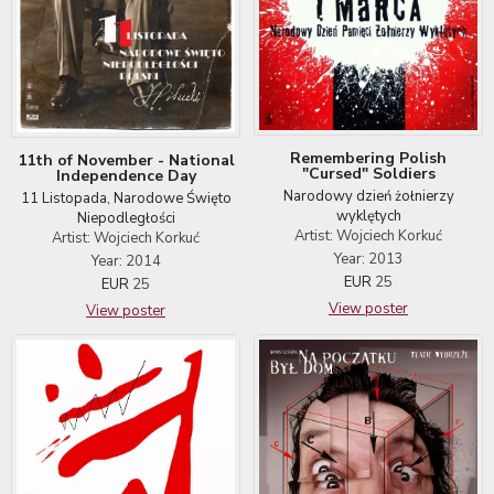
Remembering Polish
11th of November - National
"Cursed" Soldiers
Independence Day
Narodowy dzień żołnierzy
11 Listopada, Narodowe Święto
wyklętych
Niepodległości
Artist: Wojciech Korkuć
Artist: Wojciech Korkuć
Year: 2013
Year: 2014
EUR
25
EUR
25
View poster
View poster